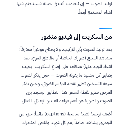
توليد الصوت — إن تلعثمت أنت في جملة فسيتلعثم فيها
انتباه المستمع أيضاً.
من السكربت إلى فيديو منشور
بعد توليد الصوت يأتي التركيب، ولا يحتاج مونتيراً محترفاً:
مشاهد المنتج (صورك الخاصة أو مقاطع المورّد بعد
انتقاء الجيد منها) مقطّعة على إيقاع السكربت، بحيث
يطابق كل مشهد ما يقوله الصوت — حين يذكر الصوت
سرعة التسخين تظهر لقطة المؤشر الضوئي، وحين يذكر
العرض تظهر لقطة السعر. هذا التطابق البسيط بين
الصوت والصورة هو أهم قواعد الفيديو الإعلاني الفعال.
أضف ترجمة نصية مدمجة (captions) دائماً: جزء من
الجمهور يشاهد صامتاً رغم كل شيء، والنص المتحرك