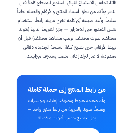
ثالثاً، تجاهل الاستماع النهائي: استمع للمقطع كاملاً قبل
النشر وتأكد من نطق أسماء المنتج والأرقام والعملة نطقاً
سليماً، وأعد صياغة أي كلمة تخرج غريبة. رابعاً، استخدام
نفس الفيديو حتى الاحتراق — جهّز التنويعة التالية (هوك
مختلف، صوت مختلف، ترتيب مشاهد مختلف) قبل أن
تهبط الأرقام. حين تصبح كلفة النسخة الجديدة دقائق
معدودة، لا عذر لترك إعلان متعب يستنزف ميزانيتك.
من رابط المنتج إلى حملة كاملة
ولّد صفحة هبوط ونصوصًا إعلانية وبوسترات
وتعليقًا صوتيًا بالعربية من رابط منتج واحد —
بدل تجميع خمس أدوات منفصلة.