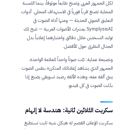
لكل الجمهور العربي وتمنح طابعاً موثوقاً، بينما اللمسة
المحلية تصنع قرباً فورياً في الاستهداف المحلي. أدوات
التعليق الصوتي الحديثة — ومنها أداة الصوت في
SymplysisAI بعشرات الأصوات العربية — تتيح لك
توليد النسختين خلال دقائق واختبارهما إعلانياً بدل
الجدال النظري حول الأفضل.
ونصيحة عملية: ثبّت صوتاً واحداً للعلامة الواحدة.
الجمهور الذي يشاهد إعلاناتك المتكررة بنفس الصوت
يبني ألفة معه، وهذه الألفة رصيد تسويقي يضيع إذا
بدّلت الصوت في كل فيديو.
سكربت الثلاثين ثانية: هندسة لا إلهام
سكربت الإعلان القصير له هيكل شبه ثابت تستطيع