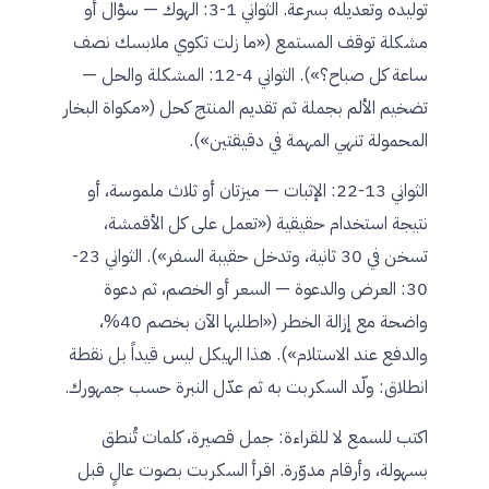
توليده وتعديله بسرعة. الثواني 1-3: الهوك — سؤال أو
مشكلة توقف المستمع («ما زلت تكوي ملابسك نصف
ساعة كل صباح؟»). الثواني 4-12: المشكلة والحل —
تضخيم الألم بجملة ثم تقديم المنتج كحل («مكواة البخار
المحمولة تنهي المهمة في دقيقتين»).
الثواني 13-22: الإثبات — ميزتان أو ثلاث ملموسة، أو
نتيجة استخدام حقيقية («تعمل على كل الأقمشة،
تسخن في 30 ثانية، وتدخل حقيبة السفر»). الثواني 23-
30: العرض والدعوة — السعر أو الخصم، ثم دعوة
واضحة مع إزالة الخطر («اطلبها الآن بخصم 40%،
والدفع عند الاستلام»). هذا الهيكل ليس قيداً بل نقطة
انطلاق: ولّد السكربت به ثم عدّل النبرة حسب جمهورك.
اكتب للسمع لا للقراءة: جمل قصيرة، كلمات تُنطق
بسهولة، وأرقام مدوّرة. اقرأ السكربت بصوت عالٍ قبل