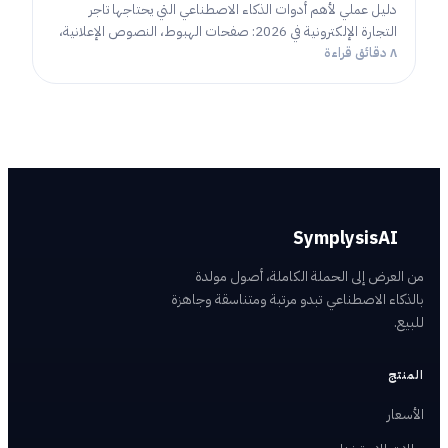
دليل عملي لأهم أدوات الذكاء الاصطناعي التي يحتاجها تاجر
التجارة الإلكترونية في 2026: صفحات الهبوط، النصوص الإعلانية،
٨ دقائق قراءة
البوسترات، والتعليق الصوتي — وكيف تختار الأداة المناسبة
لمتجرك.
SymplysisAI
من العرض إلى الحملة الكاملة، أصول مولدة
بالذكاء الاصطناعي تبدو مرتبة ومتناسقة وجاهزة
للبيع.
المنتج
الأسعار