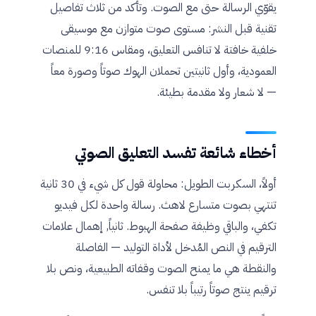
يقوّي الرسالة حتى مع الصوت. وتأكد من ثلاث تفاصيل
تقنية قبل النشر: مستوى صوت متوازن مع موسيقى
خلفية خافتة لا تنافس التعليق، ومقاس 9:16 للمنصات
العمودية، وأول ثانيتين تحملان الهوك صوتاً وصورة معاً
— لا شعار ولا مقدمة بطيئة.
أخطاء شائعة تفسد التعليق الصوتي
أولاً، السكربت الطويل: محاولة قول كل شيء في 30 ثانية
تنتهي بصوت متسارع لاهث. رسالة واحدة لكل فيديو
تكفي، والباقي وظيفة صفحة الهبوط. ثانياً, إهمال علامات
الترقيم في النص المُدخل لأداة التوليد — الفاصلة
والنقطة هي ما يمنح الصوت وقفاته الطبيعية، ونص بلا
ترقيم ينتج صوتاً رتيباً بلا تنفس.