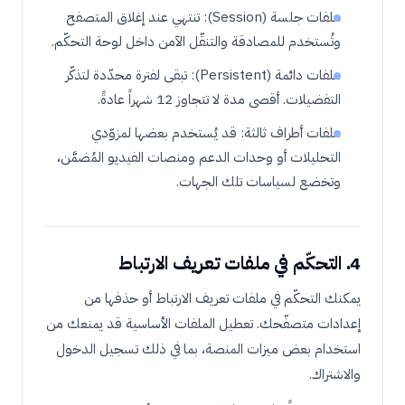
ملفات جلسة (Session): تنتهي عند إغلاق المتصفح
وتُستخدم للمصادقة والتنقّل الآمن داخل لوحة التحكّم.
ملفات دائمة (Persistent): تبقى لفترة محدّدة لتذكّر
التفضيلات. أقصى مدة لا تتجاوز 12 شهراً عادةً.
ملفات أطراف ثالثة: قد يُستخدم بعضها لمزوّدي
التحليلات أو وحدات الدعم ومنصات الفيديو المُضمَّن،
وتخضع لسياسات تلك الجهات.
4. التحكّم في ملفات تعريف الارتباط
يمكنك التحكّم في ملفات تعريف الارتباط أو حذفها من
إعدادات متصفّحك. تعطيل الملفات الأساسية قد يمنعك من
استخدام بعض ميزات المنصة، بما في ذلك تسجيل الدخول
والاشتراك.