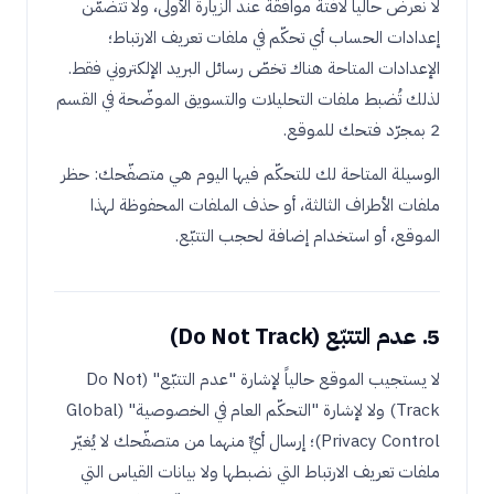
لا نعرض حالياً لافتة موافقة عند الزيارة الأولى، ولا تتضمّن
إعدادات الحساب أي تحكّم في ملفات تعريف الارتباط؛
الإعدادات المتاحة هناك تخصّ رسائل البريد الإلكتروني فقط.
لذلك تُضبط ملفات التحليلات والتسويق الموضّحة في القسم
2 بمجرّد فتحك للموقع.
الوسيلة المتاحة لك للتحكّم فيها اليوم هي متصفّحك: حظر
ملفات الأطراف الثالثة، أو حذف الملفات المحفوظة لهذا
الموقع، أو استخدام إضافة لحجب التتبّع.
5. عدم التتبّع (Do Not Track)
لا يستجيب الموقع حالياً لإشارة "عدم التتبّع" (Do Not
Track) ولا لإشارة "التحكّم العام في الخصوصية" (Global
Privacy Control)؛ إرسال أيٍّ منهما من متصفّحك لا يُغيّر
ملفات تعريف الارتباط التي نضبطها ولا بيانات القياس التي